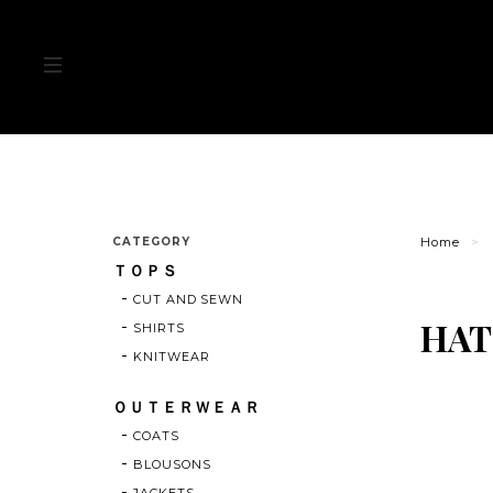
CATEGORY
Home
ＴＯＰＳ
CUT AND SEWN
HAT
SHIRTS
KNITWEAR
ＯＵＴＥＲＷＥＡＲ
COATS
BLOUSONS
JACKETS