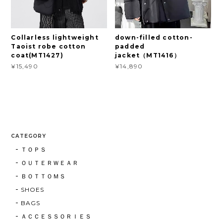
Collarless lightweight
down-filled cotton-
Taoist robe cotton
padded
coat(MT1427)
jacket（MT1416）
¥15,490
¥14,890
CATEGORY
ＴＯＰＳ
ＯＵＴＥＲＷＥＡＲ
ＢＯＴＴＯＭＳ
SHOES
BAGS
ＡＣＣＥＳＳＯＲＩＥＳ