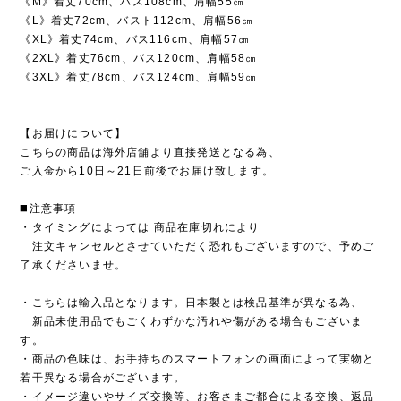
《M》着丈70cm、バス108cm、肩幅55㎝
《L》着丈72cm、バスト112cm、肩幅56㎝
《XL》着丈74cm、バス116cm、肩幅57㎝
《2XL》着丈76cm、バス120cm、肩幅58㎝
《3XL》着丈78cm、バス124cm、肩幅59㎝
【お届けについて】
こちらの商品は海外店舗より直接発送となる為、
ご入金から10日～21日前後でお届け致します。
◼️注意事項
・タイミングによっては 商品在庫切れにより
注文キャンセルとさせていただく恐れもございますので、予めご
了承くださいませ。
・こちらは輸入品となります。日本製とは検品基準が異なる為、
新品未使用品でもごくわずかな汚れや傷がある場合もございま
す。
・商品の色味は、お手持ちのスマートフォンの画面によって実物と
若干異なる場合がございます。
・イメージ違いやサイズ交換等、お客さまご都合による交換、返品