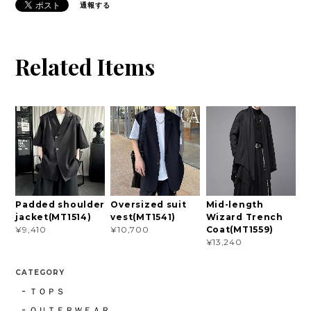
通報する
Related Items
Padded shoulder
Oversized suit
Mid-length
jacket(MT1514)
vest(MT1541)
Wizard Trench
Coat(MT1559)
¥9,410
¥10,700
¥13,240
CATEGORY
ＴＯＰＳ
ＯＵＴＥＲＷＥＡＲ