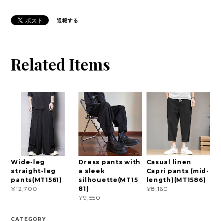
通報する
Related Items
Wide-leg
Dress pants with
Casual linen
straight-leg
a sleek
Capri pants (mid-
pants(MT1561)
silhouette(MT15
length)(MT1586)
81)
¥12,700
¥8,160
¥9,550
CATEGORY