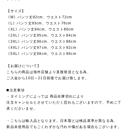
【サイズ】
《M》パンツ丈92cm、ウエスト72cm
《L》パンツ丈93cm、ウエスト76cm
《XL》パンツ丈94cm、ウエスト80cm
《2XL》パンツ丈95cm、ウエスト84cm
《3XL》パンツ丈96cm、ウエスト88cm
《4XL》パンツ丈97cm、ウエスト92cm
《5XL》パンツ丈98cm、ウエスト96cm
【お届けについて】
こちらの商品は海外店舗より直接発送となる為、
ご入金から10日～21日前後でお届け致します。
◼️注意事項
・タイミングによっては 商品在庫切れにより
注文キャンセルとさせていただく恐れもございますので、予めご了
承くださいませ。
・こちらは輸入品となります。日本製とは検品基準が異なる為、
新品未使用品でもごくわずかな汚れや傷がある場合もございます。