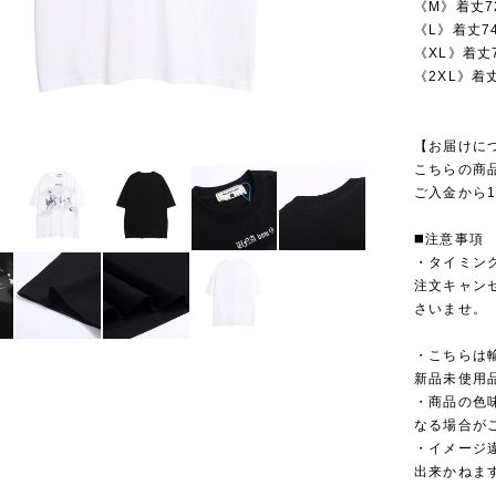
《M》着丈7
《L》着丈7
《XL》着丈
《2XL》着丈
【お届けに
こちらの商
ご入金から1
◼️注意事項
・タイミン
注文キャン
さいませ。
・こちらは
新品未使用
・商品の色
なる場合が
・イメージ
出来かねま