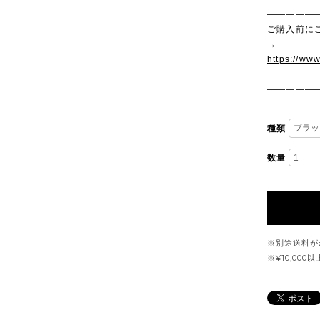
—————
ご購入前に
→
https://ww
—————
種類
数量
※別途送料が
※¥10,00