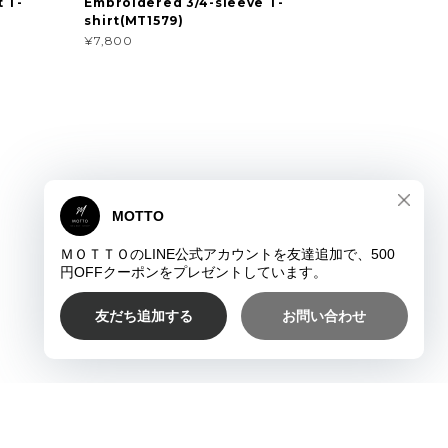
 T-
Embroidered 3/4-sleeve T-
shirt(MT1579)
¥7,800