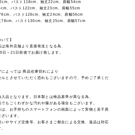
2cm、バスト118cm、袖丈22cm、肩幅54cm
4cm、バスト122cm、袖丈23cm、肩幅55cm
76cm、バスト126cm、袖丈24cm、肩幅56cm
78cm、バスト130cm、袖丈25cm、肩幅57cm
ついて】
品は海外店舗より直接発送となる為、
0日～21日前後でお届け致します。
グによっては 商品在庫切れにより
セルとさせていただく恐れもございますので、予めご了承くだ
輸入品となります。日本製とは検品基準が異なる為、
品でもごくわずかな汚れや傷がある場合もございます。
味は、お手持ちのスマートフォンの画面によって実物と若干異
ございます。
違いやサイズ交換等、お客さまご都合による交換、返品は対応
す。