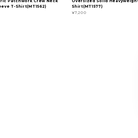
ric Patchwork Crew Neck
Oversized Solid Heavyweight
eeve T-Shirt(MT1562)
Shirt(MT1577)
¥7,200