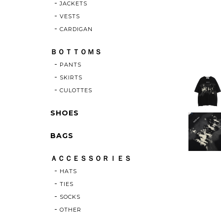
JACKETS
VESTS
CARDIGAN
ＢＯＴＴＯＭＳ
PANTS
SKIRTS
CULOTTES
SHOES
BAGS
ＡＣＣＥＳＳＯＲＩＥＳ
HATS
TIES
SOCKS
OTHER