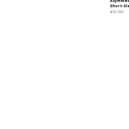
Asymmet
Short-Sl
¥12,130