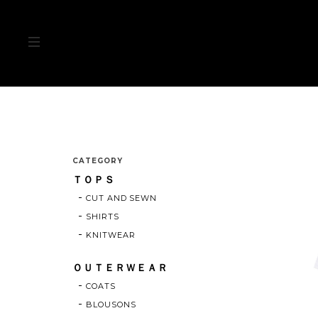
CATEGORY
ＴＯＰＳ
CUT AND SEWN
SHIRTS
KNITWEAR
ＯＵＴＥＲＷＥＡＲ
COATS
BLOUSONS