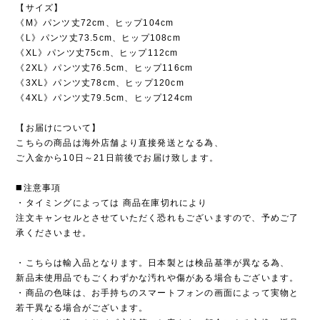
【サイズ】
《M》パンツ丈72cm、ヒップ104cm
《L》パンツ丈73.5cm、ヒップ108cm
《XL》パンツ丈75cm、ヒップ112cm
《2XL》パンツ丈76.5cm、ヒップ116cm
《3XL》パンツ丈78cm、ヒップ120cm
《4XL》パンツ丈79.5cm、ヒップ124cm
【お届けについて】
こちらの商品は海外店舗より直接発送となる為、
ご入金から10日～21日前後でお届け致します。
◼️注意事項
・タイミングによっては 商品在庫切れにより
注文キャンセルとさせていただく恐れもございますので、予めご了
承くださいませ。
・こちらは輸入品となります。日本製とは検品基準が異なる為、
新品未使用品でもごくわずかな汚れや傷がある場合もございます。
・商品の色味は、お手持ちのスマートフォンの画面によって実物と
若干異なる場合がございます。