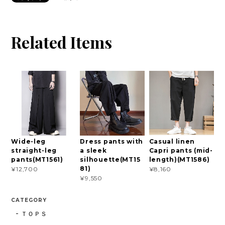
Related Items
Wide-leg
Dress pants with
Casual linen
straight-leg
a sleek
Capri pants (mid-
pants(MT1561)
silhouette(MT15
length)(MT1586)
81)
¥12,700
¥8,160
¥9,550
CATEGORY
ＴＯＰＳ