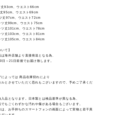
丈93cm、ウエスト66cm
丈95cm、ウエスト69cm
ツ丈97cm、ウエスト72cm
ンツ丈99cm、ウエスト75cm
ンツ丈101cm、ウエスト78cm
ンツ丈103cm、ウエスト81cm
ンツ丈105cm、ウエスト84cm
ついて】
品は海外店舗より直接発送となる為、
0日～21日前後でお届け致します。
グによっては 商品在庫切れにより
セルとさせていただく恐れもございますので、予めご了承くだ
輸入品となります。日本製とは検品基準が異なる為、
品でもごくわずかな汚れや傷がある場合もございます。
味は、お手持ちのスマートフォンの画面によって実物と若干異
ございます。