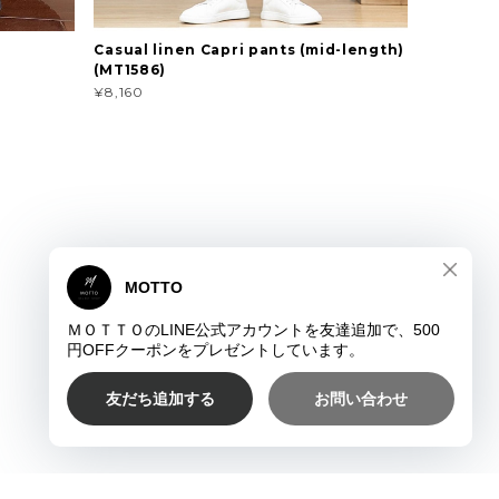
Casual linen Capri pants (mid-length)
(MT1586)
¥8,160