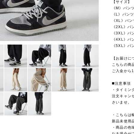
【サイズ】
《M》パンツ
《L》パンツ
《XL》パン
《2XL》パ
《3XL》パ
《4XL》パ
《5XL》パ
【お届けに
こちらの商
ご入金から1
◼️注意事項
・タイミン
注文キャン
さいませ。
・こちらは
新品未使用
・商品の色
なる場合が