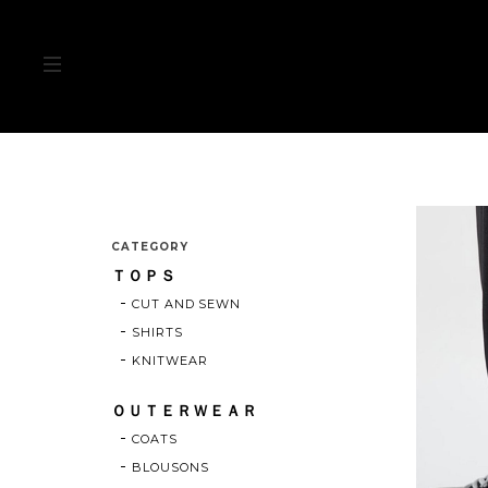
CATEGORY
ＴＯＰＳ
CUT AND SEWN
SHIRTS
KNITWEAR
ＯＵＴＥＲＷＥＡＲ
COATS
BLOUSONS