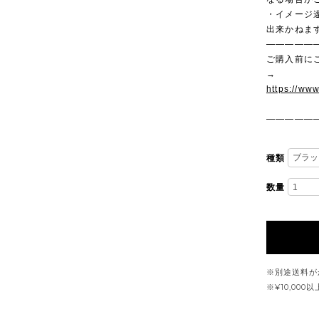
・イメージ
出来かねま
—————
ご購入前に
→
https://ww
—————
種類
数量
※別途送料が
※¥10,00