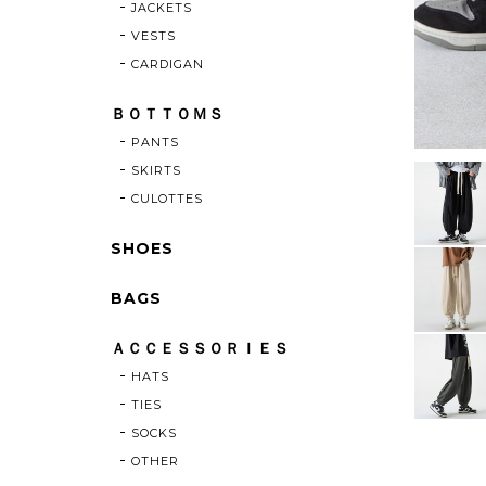
JACKETS
VESTS
CARDIGAN
ＢＯＴＴＯＭＳ
PANTS
SKIRTS
CULOTTES
SHOES
BAGS
ＡＣＣＥＳＳＯＲＩＥＳ
HATS
TIES
SOCKS
OTHER