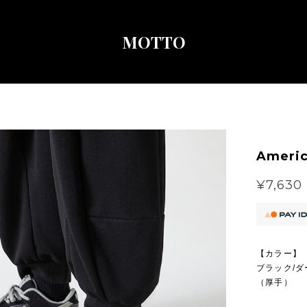
MOTTO
Americ
¥7,630
【カラー】
ブラック/ダ
（厚手）