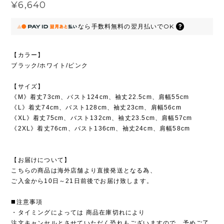
¥6,640
なら
手数料無料の
翌月払いでOK
【カラー】
ブラック/ホワイト/ピンク
【サイズ】
《M》着丈73cm、バスト124cm、袖丈22.5cm、肩幅55cm
《L》着丈74cm、バスト128cm、袖丈23cm、肩幅56cm
《XL》着丈75cm、バスト132cm、袖丈23.5cm、肩幅57cm
《2XL》着丈76cm、バスト136cm、袖丈24cm、肩幅58cm
【お届けについて】
こちらの商品は海外店舗より直接発送となる為、
ご入金から10日～21日前後でお届け致します。
◼️注意事項
・タイミングによっては 商品在庫切れにより
注文キャンセルとさせていただく恐れもございますので、予めご了