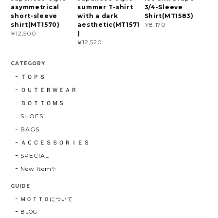
asymmetrical
summer T-shirt
3/4-Sleeve
short-sleeve
with a dark
Shirt(MT1583)
shirt(MT1570)
aesthetic(MT1571
¥8,170
)
¥12,500
¥12,520
CATEGORY
ＴＯＰＳ
ＯＵＴＥＲＷＥＡＲ
ＢＯＴＴＯＭＳ
SHOES
BAGS
ＡＣＣＥＳＳＯＲＩＥＳ
SPECIAL
New Item✨
GUIDE
ＭＯＴＴＯについて
BLOG