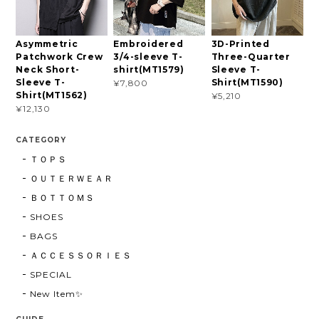
Asymmetric
Embroidered
3D-Printed
Patchwork Crew
3/4-sleeve T-
Three-Quarter
Neck Short-
shirt(MT1579)
Sleeve T-
Sleeve T-
Shirt(MT1590)
¥7,800
Shirt(MT1562)
¥5,210
¥12,130
CATEGORY
ＴＯＰＳ
ＯＵＴＥＲＷＥＡＲ
ＢＯＴＴＯＭＳ
SHOES
BAGS
ＡＣＣＥＳＳＯＲＩＥＳ
SPECIAL
New Item✨