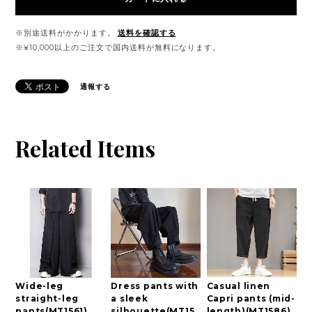
※別途送料がかかります。
送料を確認する
※¥10,000以上のご注文で国内送料が無料になります。
通報する
Related Items
Wide-leg
Dress pants with
Casual linen
straight-leg
a sleek
Capri pants (mid-
pants(MT1561)
silhouette(MT15
length)(MT1586)