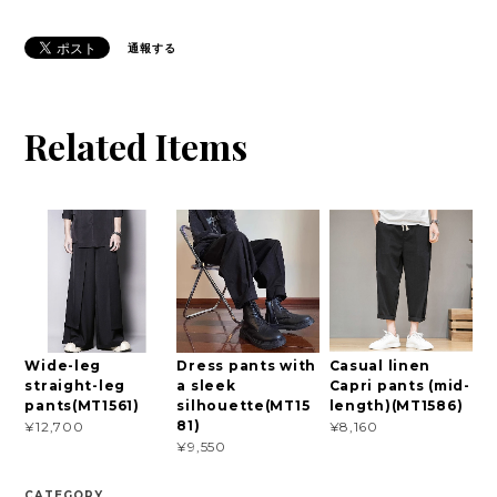
通報する
Related Items
Wide-leg
Dress pants with
Casual linen
straight-leg
a sleek
Capri pants (mid-
pants(MT1561)
silhouette(MT15
length)(MT1586)
81)
¥12,700
¥8,160
¥9,550
CATEGORY