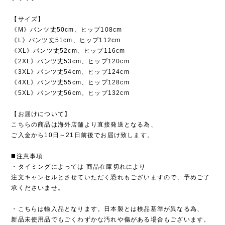
【サイズ】
《M》パンツ丈50cm、ヒップ108cm
《L》パンツ丈51cm、ヒップ112cm
《XL》パンツ丈52cm、ヒップ116cm
《2XL》パンツ丈53cm、ヒップ120cm
《3XL》パンツ丈54cm、ヒップ124cm
《4XL》パンツ丈55cm、ヒップ128cm
《5XL》パンツ丈56cm、ヒップ132cm
【お届けについて】
こちらの商品は海外店舗より直接発送となる為、
ご入金から10日～21日前後でお届け致します。
◼️注意事項
・タイミングによっては 商品在庫切れにより
注文キャンセルとさせていただく恐れもございますので、予めご了
承くださいませ。
・こちらは輸入品となります。日本製とは検品基準が異なる為、
新品未使用品でもごくわずかな汚れや傷がある場合もございます。