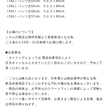
《2XL》パンツ丈54cm、ウエスト80cm
《3XL》パンツ丈55cm、ウエスト84cm
《4XL》パンツ丈56cm、ウエスト88cm
《5XL》パンツ丈57cm、ウエスト92cm
【お届けについて】
こちらの商品は海外店舗より直接発送となる為、
ご入金から10日～21日前後でお届け致します。
◼️注意事項
・タイミングによっては 商品在庫切れにより
注文キャンセルとさせていただく恐れもございますので、予めご了
承くださいませ。
・こちらは輸入品となります。日本製とは検品基準が異なる為、
新品未使用品でもごくわずかな汚れや傷がある場合もございます。
・商品の色味は、お手持ちのスマートフォンの画面によって実物と
若干異なる場合がございます。
・イメージ違いやサイズ交換等、お客さまご都合による交換、返品
は対応出来かねます。