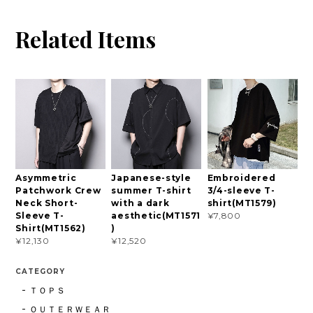
Related Items
Asymmetric
Japanese-style
Embroidered
Patchwork Crew
summer T-shirt
3/4-sleeve T-
Neck Short-
with a dark
shirt(MT1579)
Sleeve T-
aesthetic(MT1571
¥7,800
Shirt(MT1562)
)
¥12,130
¥12,520
CATEGORY
ＴＯＰＳ
ＯＵＴＥＲＷＥＡＲ