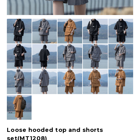
Loose hooded top and shorts
set(MT1208)