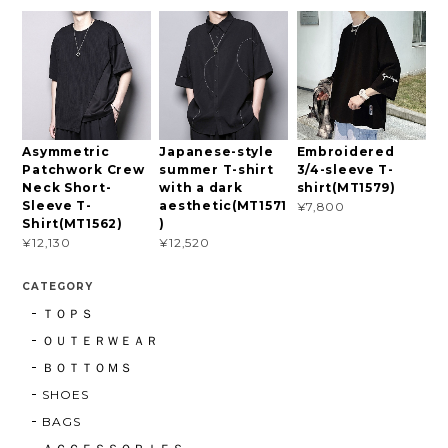
Asymmetric
Japanese-style
Embroidered
Patchwork Crew
summer T-shirt
3/4-sleeve T-
Neck Short-
with a dark
shirt(MT1579)
Sleeve T-
aesthetic(MT1571
¥7,800
Shirt(MT1562)
)
¥12,130
¥12,520
CATEGORY
ＴＯＰＳ
ＯＵＴＥＲＷＥＡＲ
ＢＯＴＴＯＭＳ
SHOES
BAGS