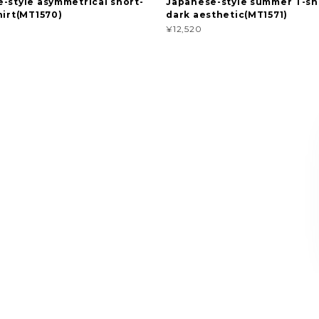
-style asymmetrical short-
Japanese-style summer T-shi
hirt(MT1570)
dark aesthetic(MT1571)
¥12,520