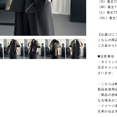
《S》着丈7
《M》着丈73
《L》着丈7
《XL》着丈7
【お届けに
こちらの商
ご入金から1
◼️注意事項
・タイミン
注文キャン
さいませ。
・こちらは
新品未使用
・商品の色
なる場合が
・イメージ
出来かねま