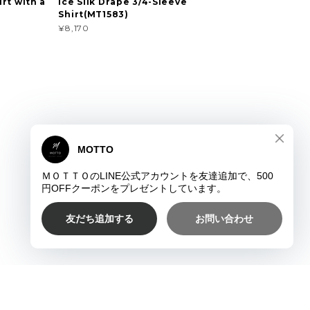
rt with a
Ice Silk Drape 3/4-Sleeve
Shirt(MT1583)
¥8,170