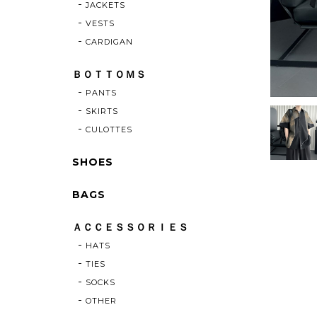
JACKETS
VESTS
CARDIGAN
ＢＯＴＴＯＭＳ
PANTS
SKIRTS
CULOTTES
SHOES
BAGS
ＡＣＣＥＳＳＯＲＩＥＳ
HATS
TIES
SOCKS
OTHER