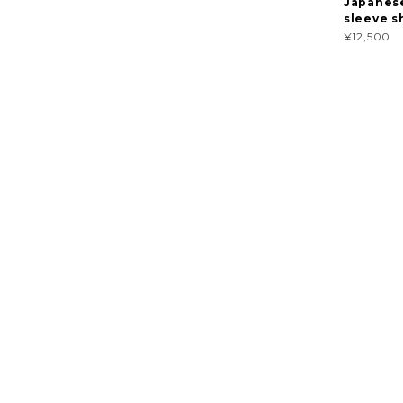
Japanese
sleeve s
¥12,500