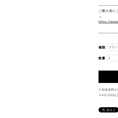
—————
ご購入前に
→
https://ww
—————
種類
数量
※別途送料が
※¥10,00