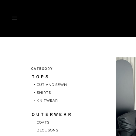
CATEGORY
ＴＯＰＳ
CUT AND SEWN
SHIRTS
KNITWEAR
ＯＵＴＥＲＷＥＡＲ
COATS
BLOUSONS