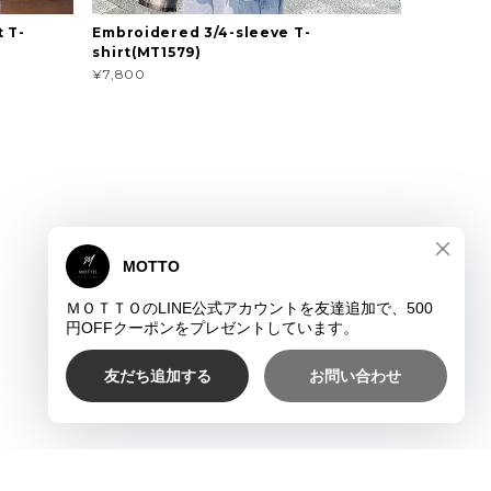
 T-
Embroidered 3/4-sleeve T-
shirt(MT1579)
¥7,800