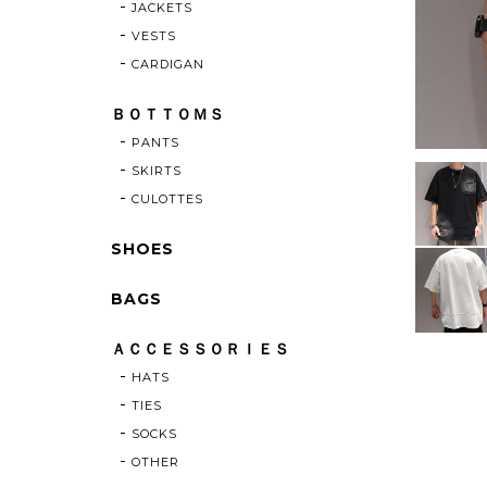
JACKETS
VESTS
CARDIGAN
ＢＯＴＴＯＭＳ
PANTS
SKIRTS
CULOTTES
SHOES
BAGS
ＡＣＣＥＳＳＯＲＩＥＳ
HATS
TIES
SOCKS
OTHER