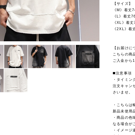
【サイズ】
《M》着丈7
《L》着丈7
《XL》着丈
《2XL》着丈
【お届けに
こちらの商
ご入金から1
◼️注意事項
・タイミン
注文キャン
さいませ。
・こちらは
新品未使用
・商品の色
なる場合が
・イメージ