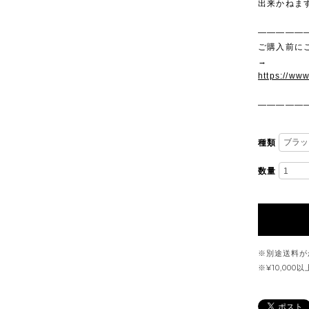
出来かねま
—————
ご購入前に
→
https://ww
—————
種類
数量
※別途送料が
※¥10,00