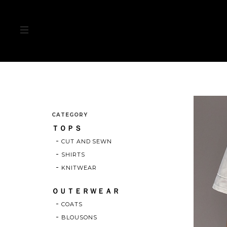
CATEGORY
ＴＯＰＳ
CUT AND SEWN
SHIRTS
KNITWEAR
ＯＵＴＥＲＷＥＡＲ
COATS
BLOUSONS