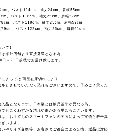
4cm、バスト114cm、袖丈24cm、肩幅55cm
6cm、バスト116cm、袖丈25cm、肩幅57cm
78cm、バスト118cm、袖丈25cm、肩幅59cm
79cm、バスト122cm、袖丈26cm、肩幅61cm
ついて】
品は海外店舗より直接発送となる為、
0日～21日前後でお届け致します。
グによっては 商品在庫切れにより
セルとさせていただく恐れもございますので、予めご了承くだ
輸入品となります。日本製とは検品基準が異なる為、
品でもごくわずかな汚れや傷がある場合もございます。
味は、お手持ちのスマートフォンの画面によって実物と若干異
ございます。
違いやサイズ交換等、お客さまご都合による交換、返品は対応