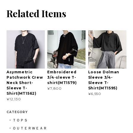
Related Items
Asymmetric
Embroidered
Loose Dolman
Patchwork Crew
3/4-sleeve T-
Sleeve 3/4-
Neck Short-
shirt(MT1579)
Sleeve T-
Sleeve T-
Shirt(MT1595)
¥7,800
Shirt(MT1562)
¥6,550
¥12,130
CATEGORY
ＴＯＰＳ
ＯＵＴＥＲＷＥＡＲ