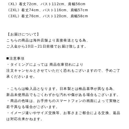
《XL》着丈72cm、バスト112cm、肩幅56cm
《2XL》着丈74cm、バスト116cm、肩幅57cm
《3XL》着丈76cm、バスト120cm、肩幅58cm
【お届けについて】
こちらの商品は海外店舗より直接発送となる為、
ご入金から10日～21日前後でお届け致します。
◼️注意事項
・タイミングによっては 商品在庫切れにより
注文キャンセルとさせていただく恐れもございますので、予めご了
承くださいませ。
・こちらは輸入品となります。日本製とは検品基準が異なる為、
新品未使用品でもごくわずかな汚れや傷がある場合もございます。
・商品の色味は、お手持ちのスマートフォンの画面によって実物と
若干異なる場合がございます。
・イメージ違いやサイズ交換等、お客さまご都合による交換、返品
は対応出来かねます。