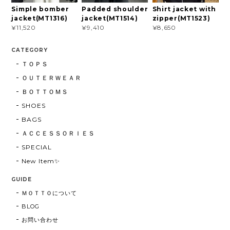
Simple bomber
Padded shoulder
Shirt jacket with
jacket(MT1316)
jacket(MT1514)
zipper(MT1523)
¥11,520
¥9,410
¥8,650
CATEGORY
ＴＯＰＳ
ＯＵＴＥＲＷＥＡＲ
ＢＯＴＴＯＭＳ
SHOES
BAGS
ＡＣＣＥＳＳＯＲＩＥＳ
SPECIAL
New Item✨
GUIDE
ＭＯＴＴＯについて
BLOG
お問い合わせ