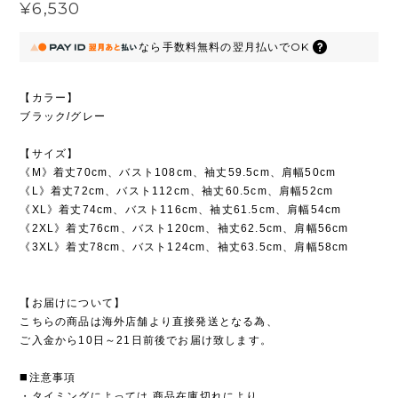
¥6,530
なら
手数料無料の
翌月払いでOK
【カラー】
ブラック/グレー
【サイズ】
《M》着丈70cm、バスト108cm、袖丈59.5cm、肩幅50cm
《L》着丈72cm、バスト112cm、袖丈60.5cm、肩幅52cm
《XL》着丈74cm、バスト116cm、袖丈61.5cm、肩幅54cm
《2XL》着丈76cm、バスト120cm、袖丈62.5cm、肩幅56cm
《3XL》着丈78cm、バスト124cm、袖丈63.5cm、肩幅58cm
【お届けについて】
こちらの商品は海外店舗より直接発送となる為、
ご入金から10日～21日前後でお届け致します。
◼️注意事項
・タイミングによっては 商品在庫切れにより