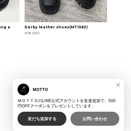
ing a
Derby leather shoes(MT1563)
¥18,660