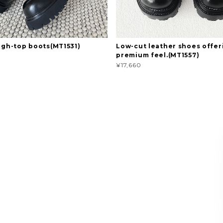
high-top boots(MT1531)
Low-cut leather shoes offer
premium feel.(MT1557)
¥17,660