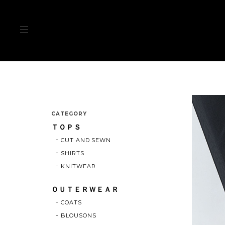
CATEGORY
ＴＯＰＳ
CUT AND SEWN
SHIRTS
KNITWEAR
ＯＵＴＥＲＷＥＡＲ
COATS
BLOUSONS