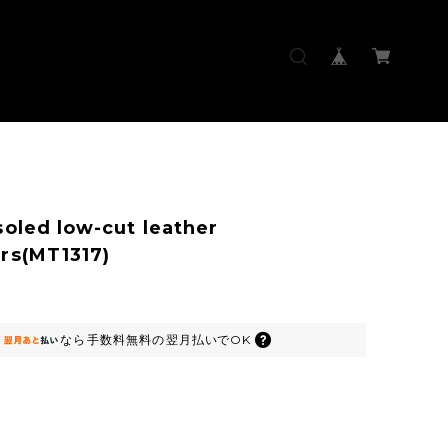
soled low-cut leather
rs(MT1317)
0
なら
手数料無料の
翌月払いでOK