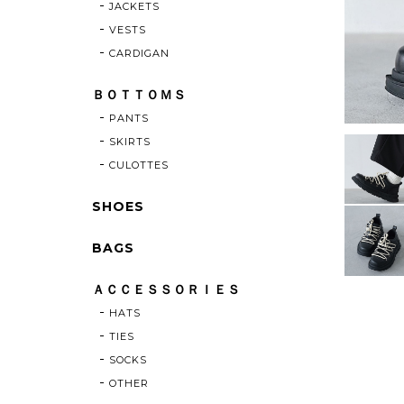
JACKETS
VESTS
CARDIGAN
ＢＯＴＴＯＭＳ
PANTS
SKIRTS
CULOTTES
SHOES
BAGS
ＡＣＣＥＳＳＯＲＩＥＳ
HATS
TIES
SOCKS
OTHER