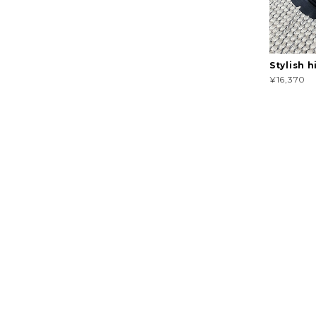
Stylish 
¥16,370