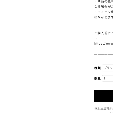
・商品の色
なる場合が
・イメージ
出来かねま
—————
ご購入前に
→
https://ww
—————
種類
数量
※別途送料が