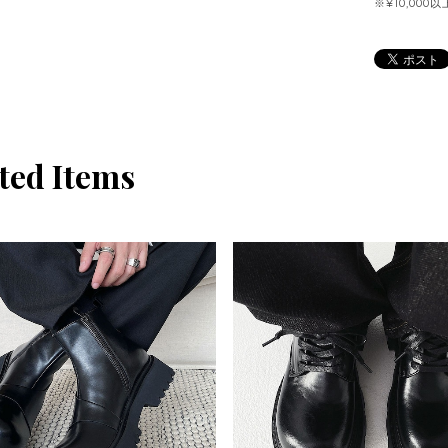
※¥10,00
ted Items