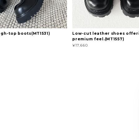
high-top boots(MT1531)
Low-cut leather shoes offer
premium feel.(MT1557)
¥17,660