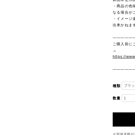
・商品の色
なる場合が
・イメージ
出来かねま
—————
ご購入前に
→
https://ww
—————
種類
数量
※別途送料が