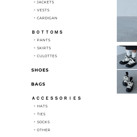
JACKETS
VESTS
CARDIGAN
ＢＯＴＴＯＭＳ
PANTS
SKIRTS
CULOTTES
SHOES
BAGS
ＡＣＣＥＳＳＯＲＩＥＳ
HATS
TIES
SOCKS
OTHER