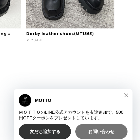
ing a
Derby leather shoes(MT1563)
¥18,660