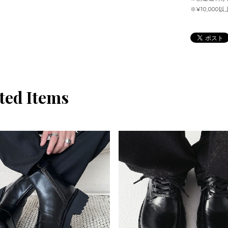
※¥10,00
ted Items