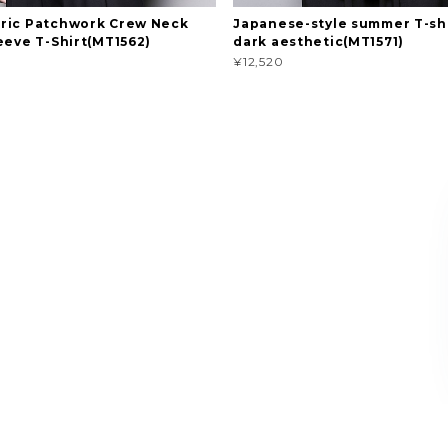
ric Patchwork Crew Neck
Japanese-style summer T-shi
eeve T-Shirt(MT1562)
dark aesthetic(MT1571)
¥12,520