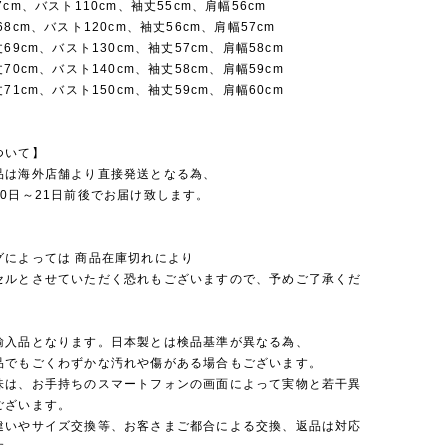
7cm、バスト110cm、袖丈55cm、肩幅56cm
68cm、バスト120cm、袖丈56cm、肩幅57cm
69cm、バスト130cm、袖丈57cm、肩幅58cm
70cm、バスト140cm、袖丈58cm、肩幅59cm
71cm、バスト150cm、袖丈59cm、肩幅60cm
ついて】
品は海外店舗より直接発送となる為、
0日～21日前後でお届け致します。
グによっては 商品在庫切れにより
セルとさせていただく恐れもございますので、予めご了承くだ
輸入品となります。日本製とは検品基準が異なる為、
品でもごくわずかな汚れや傷がある場合もございます。
味は、お手持ちのスマートフォンの画面によって実物と若干異
ございます。
違いやサイズ交換等、お客さまご都合による交換、返品は対応
す。