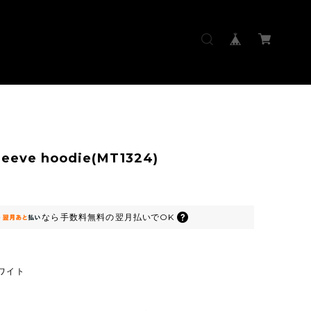
leeve hoodie(MT1324)
なら
手数料無料の
翌月払いでOK
ワイト