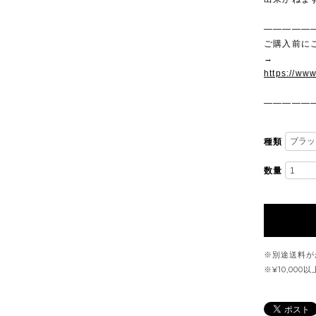
—————
ご購入前に
→
https://ww
—————
種類
数量
※別途送料が
※¥10,00