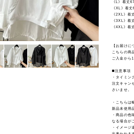
《L》着丈6
《XL》着丈
《2XL》着丈
《3XL》着丈
《4XL》着丈
【お届けに
こちらの商
ご入金から1
◼️注意事項
・タイミン
注文キャン
さいませ。
・こちらは
新品未使用
・商品の色
なる場合が
・イメージ
出来かねま