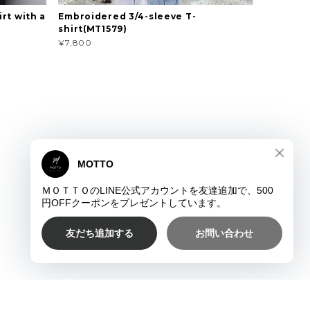
rt with a
Embroidered 3/4-sleeve T-
shirt(MT1579)
¥7,800