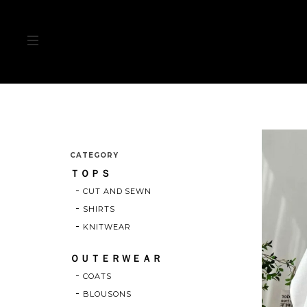
CATEGORY
ＴＯＰＳ
CUT AND SEWN
SHIRTS
KNITWEAR
ＯＵＴＥＲＷＥＡＲ
COATS
BLOUSONS