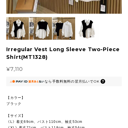
Irregular Vest Long Sleeve Two-Piece
Shirt(MT1328)
¥7,110
なら
手数料無料の
翌月払いでOK
【カラー】
ブラック
【サイズ】
《L》着丈69cm、バスト110cm、袖丈53cm
《XL》着丈71cm、バスト118cm、袖丈54cm