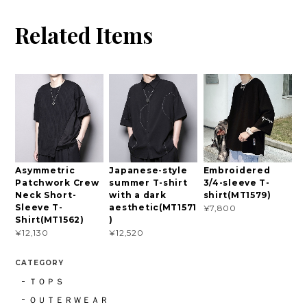
Related Items
Asymmetric
Japanese-style
Embroidered
Patchwork Crew
summer T-shirt
3/4-sleeve T-
Neck Short-
with a dark
shirt(MT1579)
Sleeve T-
aesthetic(MT1571
¥7,800
Shirt(MT1562)
)
¥12,130
¥12,520
CATEGORY
ＴＯＰＳ
ＯＵＴＥＲＷＥＡＲ