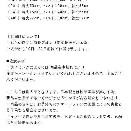
《2XL》着丈73cm、バスト130cm、袖丈55cm
《3XL》着丈75cm、バスト140cm、袖丈56cm
《4XL》着丈77cm、バスト150cm、袖丈57cm
【お届けについて】
こちらの商品は海外店舗より直接発送となる為、
ご入金から10日～21日前後でお届け致します。
◼️注意事項
・タイミングによっては 商品在庫切れにより
注文キャンセルとさせていただく恐れもございますので、予めご了
承くださいませ。
・こちらは輸入品となります。日本製とは検品基準が異なる為、
新品未使用品でもごくわずかな汚れや傷がある場合もございます。
・商品の色味は、お手持ちのスマートフォンの画面によって実物と
若干異なる場合がございます。
・イメージ違いやサイズ交換等、お客さまご都合による交換、返品
は対応出来かねます。