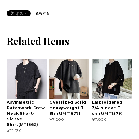
通報する
Related Items
Asymmetric
Oversized Solid
Embroidered
Patchwork Crew
Heavyweight T-
3/4-sleeve T-
Neck Short-
Shirt(MT1577)
shirt(MT1579)
Sleeve T-
¥7,200
¥7,800
Shirt(MT1562)
¥12,130