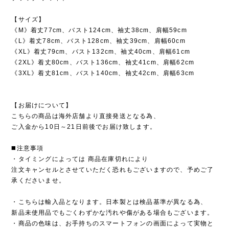
【サイズ】
《M》着丈77cm、バスト124cm、袖丈38cm、肩幅59cm
《L》着丈78cm、バスト128cm、袖丈39cm、肩幅60cm
《XL》着丈79cm、バスト132cm、袖丈40cm、肩幅61cm
《2XL》着丈80cm、バスト136cm、袖丈41cm、肩幅62cm
《3XL》着丈81cm、バスト140cm、袖丈42cm、肩幅63cm
【お届けについて】
こちらの商品は海外店舗より直接発送となる為、
ご入金から10日～21日前後でお届け致します。
◼️注意事項
・タイミングによっては 商品在庫切れにより
注文キャンセルとさせていただく恐れもございますので、予めご了
承くださいませ。
・こちらは輸入品となります。日本製とは検品基準が異なる為、
新品未使用品でもごくわずかな汚れや傷がある場合もございます。
・商品の色味は、お手持ちのスマートフォンの画面によって実物と