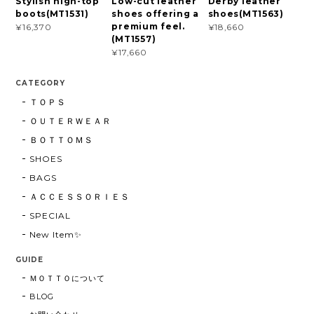
Stylish high-top
Low-cut leather
Derby leather
boots(MT1531)
shoes offering a
shoes(MT1563)
premium feel.
¥16,370
¥18,660
(MT1557)
¥17,660
CATEGORY
ＴＯＰＳ
ＯＵＴＥＲＷＥＡＲ
ＢＯＴＴＯＭＳ
SHOES
BAGS
ＡＣＣＥＳＳＯＲＩＥＳ
SPECIAL
New Item✨
GUIDE
ＭＯＴＴＯについて
BLOG