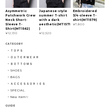
Asymmetric
Japanese-style
Embroidered
Patchwork Crew
summer T-shirt
3/4-sleeve T-
Neck Short-
with a dark
shirt(MT1579)
Sleeve T-
aesthetic(MT1571
¥7,800
Shirt(MT1562)
)
¥12,130
¥12,520
CATEGORY
ＴＯＰＳ
ＯＵＴＥＲＷＥＡＲ
ＢＯＴＴＯＭＳ
SHOES
BAGS
ＡＣＣＥＳＳＯＲＩＥＳ
SPECIAL
New Item✨
GUIDE