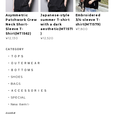
Asymmetric
Japanese-style
Embroidered
Patchwork Crew
summer T-shirt
3/4-sleeve T-
Neck Short-
with a dark
shirt(MT1579)
Sleeve T-
aesthetic(MT1571
¥7,800
Shirt(MT1562)
)
¥12,130
¥12,520
CATEGORY
ＴＯＰＳ
ＯＵＴＥＲＷＥＡＲ
ＢＯＴＴＯＭＳ
SHOES
BAGS
ＡＣＣＥＳＳＯＲＩＥＳ
SPECIAL
New Item✨
GUIDE