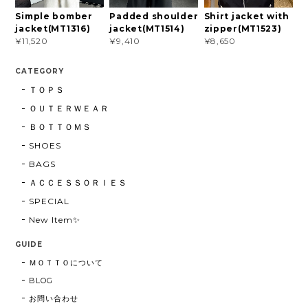
Simple bomber
Padded shoulder
Shirt jacket with
jacket(MT1316)
jacket(MT1514)
zipper(MT1523)
¥11,520
¥9,410
¥8,650
CATEGORY
ＴＯＰＳ
ＯＵＴＥＲＷＥＡＲ
ＢＯＴＴＯＭＳ
SHOES
BAGS
ＡＣＣＥＳＳＯＲＩＥＳ
SPECIAL
New Item✨
GUIDE
ＭＯＴＴＯについて
BLOG
お問い合わせ