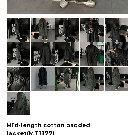
Mid-length cotton padded
jacket(MT1377)