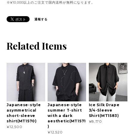
※¥10,000以上のご注文で国内送料が無料になります。
通報する
Related Items
Japanese-style
Japanese-style
Ice Silk Drape
asymmetrical
summer T-shirt
3/4-Sleeve
short-sleeve
with a dark
Shirt(MT1583)
shirt(MT1570)
aesthetic(MT1571
¥8,170
)
¥12,500
¥12,520