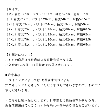
【サイズ】
《M》着丈69cm、バスト116cm、袖丈57cm、肩幅56cm
《L》着丈71cm、バスト120cm、袖丈58cm、肩幅57.5cm
《XL》着丈73cm、バスト124cm、袖丈59cm、肩幅59cm
《2XL》着丈75cm、バスト128cm、袖丈60cm、肩幅60.5cm
《3XL》着丈77cm、バスト132cm、袖丈61cm、肩幅62cm
《4XL》着丈79cm、バスト136cm、袖丈62cm、肩幅63.5cm
《5XL》着丈81cm、バスト140cm、袖丈63cm、肩幅65cm
【お届けについて】
こちらの商品は海外店舗より直接発送となる為、
ご入金から10日～21日前後でお届け致します。
◼️注意事項
・タイミングによっては 商品在庫切れにより
注文キャンセルとさせていただく恐れもございますので、予めご了
承くださいませ。
・こちらは輸入品となります。日本製とは検品基準が異なる為、
新品未使用品でもごくわずかな汚れや傷がある場合もございます。