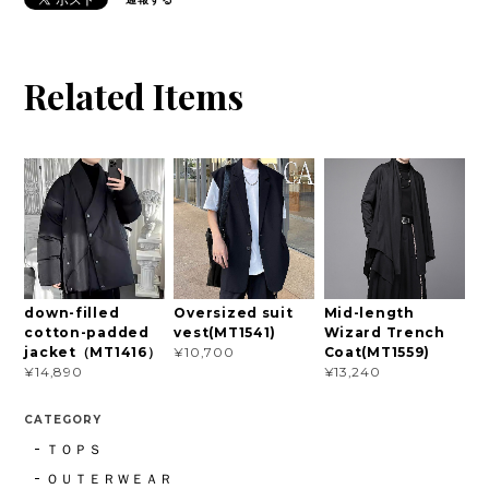
Related Items
down-filled
Oversized suit
Mid-length
cotton-padded
vest(MT1541)
Wizard Trench
jacket（MT1416）
Coat(MT1559)
¥10,700
¥14,890
¥13,240
CATEGORY
ＴＯＰＳ
ＯＵＴＥＲＷＥＡＲ