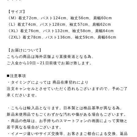
【サイズ】
《M》着丈72cm、バスト124cm、袖丈56cm、肩幅60cm
《L》着丈74cm、バスト128cm、袖丈57cm、肩幅62cm
《XL》着丈76cm、バスト132cm、袖丈58cm、肩幅64cm
《2XL》着丈78cm、バスト136cm、袖丈59cm、肩幅66cm
【お届けについて】
こちらの商品は海外店舗より直接発送となる為、
ご入金から10日～21日前後でお届け致します。
◼️注意事項
・タイミングによっては 商品在庫切れにより
注文キャンセルとさせていただく恐れもございますので、予めご了
承くださいませ。
・こちらは輸入品となります。日本製とは検品基準が異なる為、
新品未使用品でもごくわずかな汚れや傷がある場合もございます。
・商品の色味は、お手持ちのスマートフォンの画面によって実物と
若干異なる場合がございます。
・イメージ違いやサイズ交換等、お客さまご都合による交換、返品