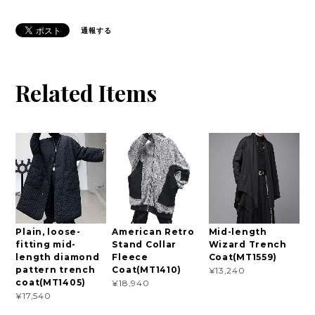
通報する
Related Items
Plain, loose-
American Retro
Mid-length
fitting mid-
Stand Collar
Wizard Trench
length diamond
Fleece
Coat(MT1559)
pattern trench
Coat(MT1410)
¥13,240
coat(MT1405)
¥18,940
¥17,540