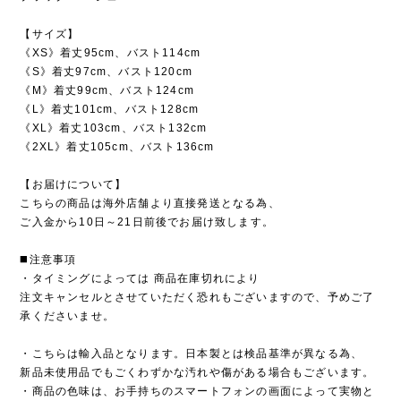
【サイズ】
《XS》着丈95cm、バスト114cm
《S》着丈97cm、バスト120cm
《M》着丈99cm、バスト124cm
《L》着丈101cm、バスト128cm
《XL》着丈103cm、バスト132cm
《2XL》着丈105cm、バスト136cm
【お届けについて】
こちらの商品は海外店舗より直接発送となる為、
ご入金から10日～21日前後でお届け致します。
◼️注意事項
・タイミングによっては 商品在庫切れにより
注文キャンセルとさせていただく恐れもございますので、予めご了
承くださいませ。
・こちらは輸入品となります。日本製とは検品基準が異なる為、
新品未使用品でもごくわずかな汚れや傷がある場合もございます。
・商品の色味は、お手持ちのスマートフォンの画面によって実物と