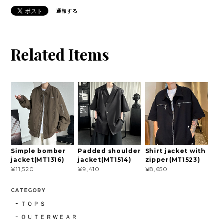
通報する
Related Items
Simple bomber
Padded shoulder
Shirt jacket with
jacket(MT1316)
jacket(MT1514)
zipper(MT1523)
¥11,520
¥9,410
¥8,650
CATEGORY
ＴＯＰＳ
ＯＵＴＥＲＷＥＡＲ