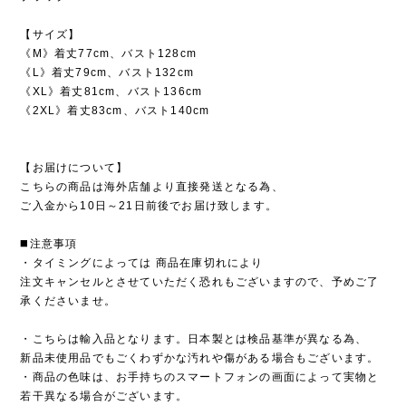
【サイズ】
《M》着丈77cm、バスト128cm
《L》着丈79cm、バスト132cm
《XL》着丈81cm、バスト136cm
《2XL》着丈83cm、バスト140cm
【お届けについて】
こちらの商品は海外店舗より直接発送となる為、
ご入金から10日～21日前後でお届け致します。
◼️注意事項
・タイミングによっては 商品在庫切れにより
注文キャンセルとさせていただく恐れもございますので、予めご了
承くださいませ。
・こちらは輸入品となります。日本製とは検品基準が異なる為、
新品未使用品でもごくわずかな汚れや傷がある場合もございます。
・商品の色味は、お手持ちのスマートフォンの画面によって実物と
若干異なる場合がございます。