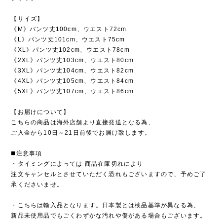
【サイズ】
《M》パンツ丈100cm、ウエスト72cm
《L》パンツ丈101cm、ウエスト75cm
《XL》パンツ丈102cm、ウエスト78cm
《2XL》パンツ丈103cm、ウエスト80cm
《3XL》パンツ丈104cm、ウエスト82cm
《4XL》パンツ丈105cm、ウエスト84cm
《5XL》パンツ丈107cm、ウエスト86cm
【お届けについて】
こちらの商品は海外店舗より直接発送となる為、
ご入金から10日～21日前後でお届け致します。
◼️注意事項
・タイミングによっては 商品在庫切れにより
注文キャンセルとさせていただく恐れもございますので、予めご了
承くださいませ。
・こちらは輸入品となります。日本製とは検品基準が異なる為、
新品未使用品でもごくわずかな汚れや傷がある場合もございます。