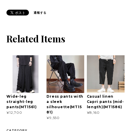
通報する
Related Items
Wide-leg
Dress pants with
Casual linen
straight-leg
a sleek
Capri pants (mid-
pants(MT1561)
silhouette(MT15
length)(MT1586)
81)
¥12,700
¥8,160
¥9,550
CATEGORY