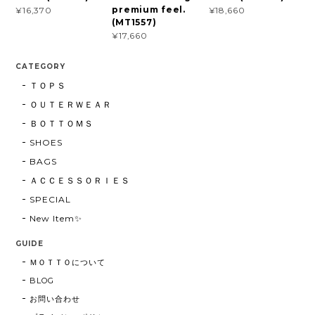
premium feel.
¥16,370
¥18,660
(MT1557)
¥17,660
CATEGORY
ＴＯＰＳ
ＯＵＴＥＲＷＥＡＲ
ＢＯＴＴＯＭＳ
SHOES
BAGS
ＡＣＣＥＳＳＯＲＩＥＳ
SPECIAL
New Item✨
GUIDE
ＭＯＴＴＯについて
BLOG
お問い合わせ