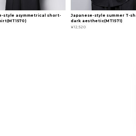
-style asymmetrical short-
Japanese-style summer T-shi
hirt(MT1570)
dark aesthetic(MT1571)
¥12,520