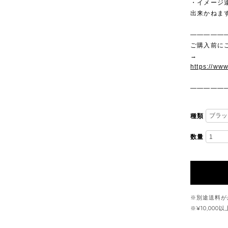
・イメージ
出来かねま
—————
ご購入前に
→
https://ww
—————
種類
数量
※別途送料が
※¥10,00