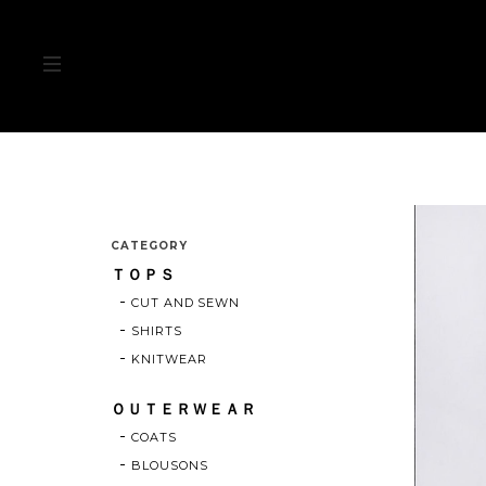
CATEGORY
ＴＯＰＳ
CUT AND SEWN
SHIRTS
KNITWEAR
ＯＵＴＥＲＷＥＡＲ
COATS
BLOUSONS