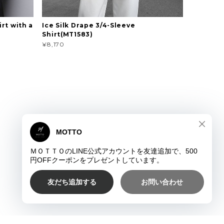
rt with a
Ice Silk Drape 3/4-Sleeve
Shirt(MT1583)
¥8,170