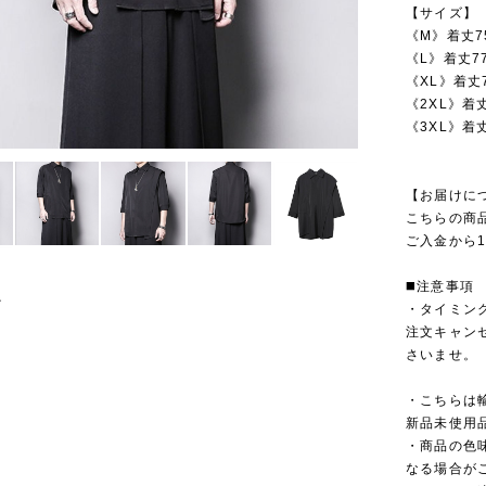
【サイズ】
《M》着丈75
《L》着丈7
《XL》着丈7
《2XL》着丈
《3XL》着丈
【お届けに
こちらの商
ご入金から1
◼️注意事項
・タイミン
注文キャン
さいませ。
・こちらは
新品未使用
・商品の色
なる場合が