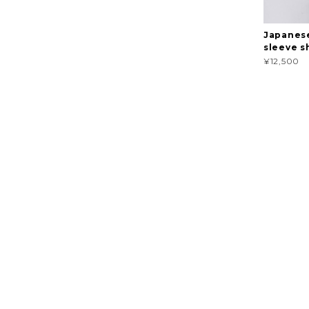
Japanese
sleeve s
¥12,500