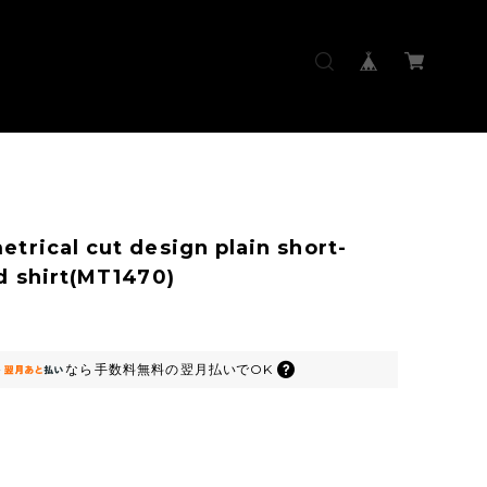
trical cut design plain short-
d shirt(MT1470)
なら
手数料無料の
翌月払いでOK