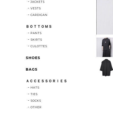
JACKETS
VESTS
CARDIGAN
ＢＯＴＴＯＭＳ
PANTS
SKIRTS
CULOTTES
SHOES
BAGS
ＡＣＣＥＳＳＯＲＩＥＳ
HATS
TIES
SOCKS
OTHER