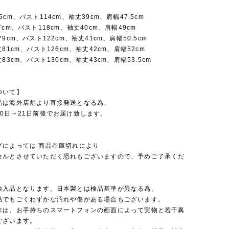
cm、バスト114cm、袖丈39cm、肩幅47.5cm
7cm、バスト118cm、袖丈40cm、肩幅49cm
9cm、バスト122cm、袖丈41cm、肩幅50.5cm
81cm、バスト126cm、袖丈42cm、肩幅52cm
83cm、バスト130cm、袖丈43cm、肩幅53.5cm
ついて】
品は海外店舗より直接発送となる為、
0日～21日前後でお届け致します。
グによっては 商品在庫切れにより
セルとさせていただく恐れもございますので、予めご了承くだ
輸入品となります。日本製とは検品基準が異なる為、
品でもごくわずかな汚れや傷がある場合もございます。
味は、お手持ちのスマートフォンの画面によって実物と若干異
ございます。