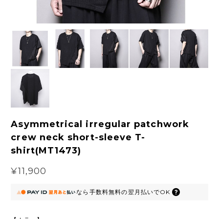
Asymmetrical irregular patchwork
crew neck short-sleeve T-
shirt(MT1473)
¥11,900
なら
手数料無料の
翌月払いでOK