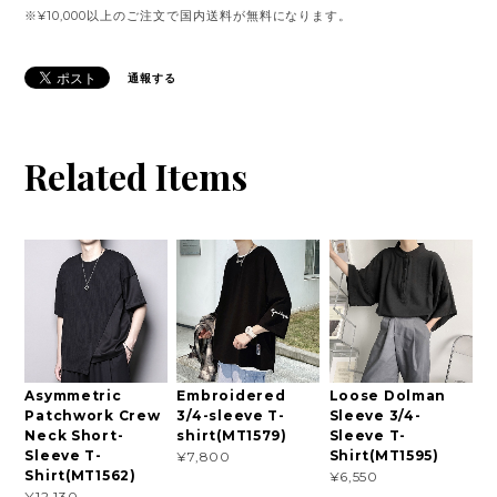
※¥10,000以上のご注文で国内送料が無料になります。
通報する
Related Items
Asymmetric
Embroidered
Loose Dolman
Patchwork Crew
3/4-sleeve T-
Sleeve 3/4-
Neck Short-
shirt(MT1579)
Sleeve T-
Sleeve T-
Shirt(MT1595)
¥7,800
Shirt(MT1562)
¥6,550
¥12,130