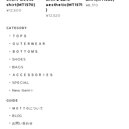
shirt(MT1570)
aesthetic(MT1571
¥8,170
)
¥12,500
¥12,520
CATEGORY
ＴＯＰＳ
ＯＵＴＥＲＷＥＡＲ
ＢＯＴＴＯＭＳ
SHOES
BAGS
ＡＣＣＥＳＳＯＲＩＥＳ
SPECIAL
New Item✨
GUIDE
ＭＯＴＴＯについて
BLOG
お問い合わせ