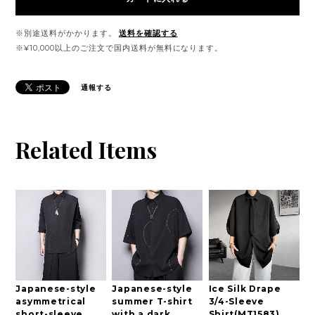
※別途送料がかかります。
送料を確認する
※¥10,000以上のご注文で国内送料が無料になります。
通報する
Related Items
Japanese-style
Japanese-style
Ice Silk Drape
asymmetrical
summer T-shirt
3/4-Sleeve
short-sleeve
with a dark
Shirt(MT1583)