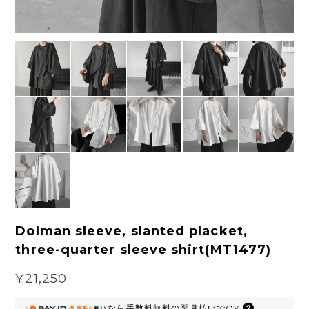
Dolman sleeve, slanted placket,
three-quarter sleeve shirt(MT1477)
¥21,250
なら
手数料無料の
翌月払いでOK