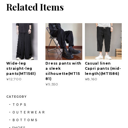
Related Items
Wide-leg
Dress pants with
Casual linen
straight-leg
a sleek
Capri pants (mid-
pants(MT1561)
silhouette(MT15
length)(MT1586)
81)
¥12,700
¥8,160
¥9,550
CATEGORY
ＴＯＰＳ
ＯＵＴＥＲＷＥＡＲ
ＢＯＴＴＯＭＳ
SHOES