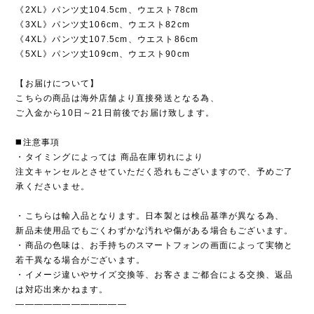
《2XL》パンツ丈104.5cm、ウエスト78cm
《3XL》パンツ丈106cm、ウエスト82cm
《4XL》パンツ丈107.5cm、ウエスト86cm
《5XL》パンツ丈109cm、ウエスト90cm
【お届けについて】
こちらの商品は海外店舗より直接発送となる為、
ご入金から10日～21日前後でお届け致します。
◼️注意事項
・タイミングによっては 商品在庫切れにより
注文キャンセルとさせていただく恐れもございますので、予めご了
承くださいませ。
・こちらは輸入品となります。日本製とは検品基準が異なる為、
新品未使用品でもごくわずかな汚れや傷がある場合もございます。
・商品の色味は、お手持ちのスマートフォンの画面によって実物と
若干異なる場合がございます。
・イメージ違いやサイズ交換等、お客さまご都合による交換、返品
は対応出来かねます。
————————————