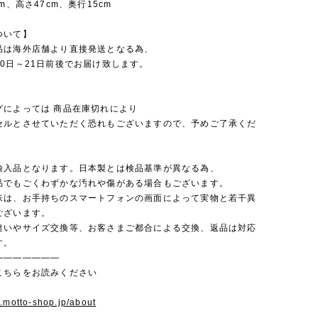
m、高さ47cm、奥行15cm
ついて】
品は海外店舗より直接発送となる為、
0日～21日前後でお届け致します。
グによっては 商品在庫切れにより
セルとさせていただく恐れもございますので、予めご了承くだ
輸入品となります。日本製とは検品基準が異なる為、
品でもごくわずかな汚れや傷がある場合もございます。
味は、お手持ちのスマートフォンの画面によって実物と若干異
ございます。
違いやサイズ交換等、お客さまご都合による交換、返品は対応
す。
———————
こちらをお読みください
w.motto-shop.jp/about