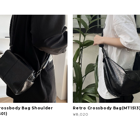
rossbody Bag Shoulder
Retro Crossbody Bag(MT1513
01)
¥8,020