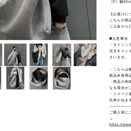
《F》幅60c
【お届けに
こちらの商
ご入金から1
◼️注意事項
・タイミン
注文キャン
さいませ。
・こちらは
新品未使用
・商品の色
なる場合が
・イメージ
出来かねま
—————
ご購入前に
→
https://ww