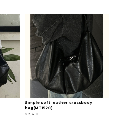
)
Simple soft leather crossbody
bag(MT1520)
¥8,410