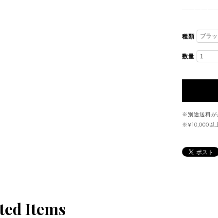
—————
種類
数量
※別途送料が
※¥10,00
ted Items