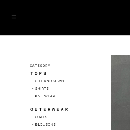
CATEGORY
ＴＯＰＳ
CUT AND SEWN
SHIRTS
KNITWEAR
ＯＵＴＥＲＷＥＡＲ
COATS
BLOUSONS