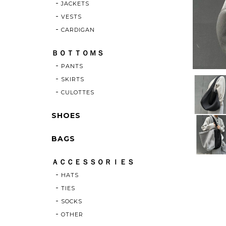
JACKETS
VESTS
CARDIGAN
ＢＯＴＴＯＭＳ
PANTS
SKIRTS
CULOTTES
SHOES
BAGS
ＡＣＣＥＳＳＯＲＩＥＳ
HATS
TIES
SOCKS
OTHER