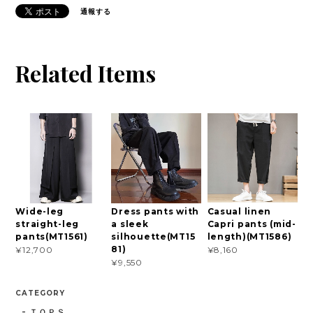
通報する
Related Items
Wide-leg
Dress pants with
Casual linen
straight-leg
a sleek
Capri pants (mid-
pants(MT1561)
silhouette(MT15
length)(MT1586)
81)
¥12,700
¥8,160
¥9,550
CATEGORY
ＴＯＰＳ