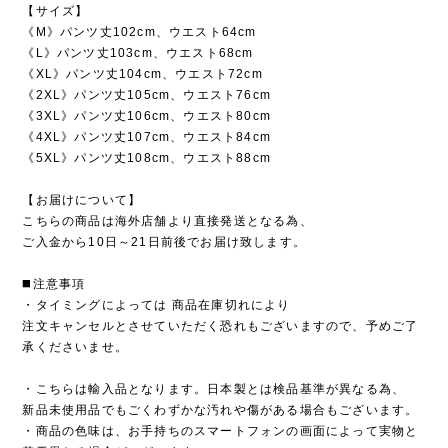
【サイズ】
《M》パンツ丈102cm、ウエスト64cm
《L》パンツ丈103cm、ウエスト68cm
《XL》パンツ丈104cm、ウエスト72cm
《2XL》パンツ丈105cm、ウエスト76cm
《3XL》パンツ丈106cm、ウエスト80cm
《4XL》パンツ丈107cm、ウエスト84cm
《5XL》パンツ丈108cm、ウエスト88cm
【お届けについて】
こちらの商品は海外店舗より直接発送となる為、
ご入金から10日～21日前後でお届け致します。
◼️注意事項
・タイミングによっては 商品在庫切れにより
注文キャンセルとさせていただく恐れもございますので、予めご了
承くださいませ。
・こちらは輸入品となります。日本製とは検品基準が異なる為、
新品未使用品でもごくわずかな汚れや傷がある場合もございます。
・商品の色味は、お手持ちのスマートフォンの画面によって実物と