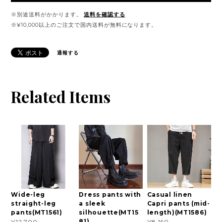
※別途送料がかかります。
送料を確認する
※¥10,000以上のご注文で国内送料が無料になります。
通報する
Related Items
Wide-leg
Dress pants with
Casual linen
straight-leg
a sleek
Capri pants (mid-
pants(MT1561)
silhouette(MT15
length)(MT1586)
81)
¥12,700
¥8,160