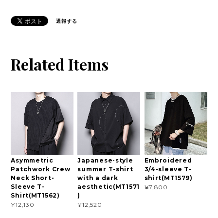
通報する
Related Items
Asymmetric
Japanese-style
Embroidered
Patchwork Crew
summer T-shirt
3/4-sleeve T-
Neck Short-
with a dark
shirt(MT1579)
Sleeve T-
aesthetic(MT1571
¥7,800
Shirt(MT1562)
)
¥12,130
¥12,520