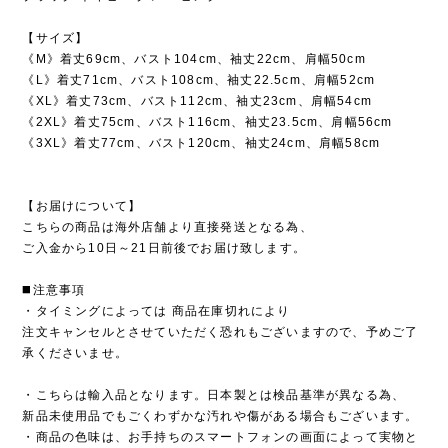
【サイズ】
《M》着丈69cm、バスト104cm、袖丈22cm、肩幅50cm
《L》着丈71cm、バスト108cm、袖丈22.5cm、肩幅52cm
《XL》着丈73cm、バスト112cm、袖丈23cm、肩幅54cm
《2XL》着丈75cm、バスト116cm、袖丈23.5cm、肩幅56cm
《3XL》着丈77cm、バスト120cm、袖丈24cm、肩幅58cm
【お届けについて】
こちらの商品は海外店舗より直接発送となる為、
ご入金から10日～21日前後でお届け致します。
◼️注意事項
・タイミングによっては 商品在庫切れにより
注文キャンセルとさせていただく恐れもございますので、予めご了
承くださいませ。
・こちらは輸入品となります。日本製とは検品基準が異なる為、
新品未使用品でもごくわずかな汚れや傷がある場合もございます。
・商品の色味は、お手持ちのスマートフォンの画面によって実物と