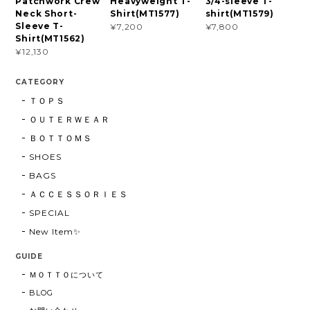
Patchwork Crew
Heavyweight T-
3/4-sleeve T-
Neck Short-
Shirt(MT1577)
shirt(MT1579)
Sleeve T-
¥7,200
¥7,800
Shirt(MT1562)
¥12,130
CATEGORY
ＴＯＰＳ
ＯＵＴＥＲＷＥＡＲ
ＢＯＴＴＯＭＳ
SHOES
BAGS
ＡＣＣＥＳＳＯＲＩＥＳ
SPECIAL
New Item✨
GUIDE
ＭＯＴＴＯについて
BLOG