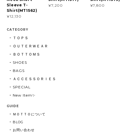
Sleeve T-
¥7,200
¥7,800
Shirt(MT1562)
¥12,130
CATEGORY
ＴＯＰＳ
ＯＵＴＥＲＷＥＡＲ
ＢＯＴＴＯＭＳ
SHOES
BAGS
ＡＣＣＥＳＳＯＲＩＥＳ
SPECIAL
New Item✨
GUIDE
ＭＯＴＴＯについて
BLOG
お問い合わせ