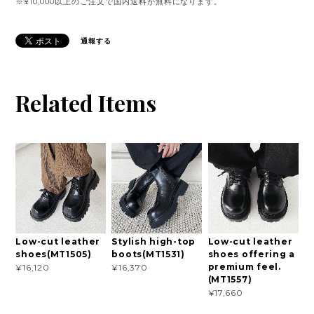
※¥10,000以上のご注文で国内送料が無料になります。
通報する
Related Items
Low-cut leather
Stylish high-top
Low-cut leather
shoes(MT1505)
boots(MT1531)
shoes offering a
premium feel.
¥16,120
¥16,370
(MT1557)
¥17,660