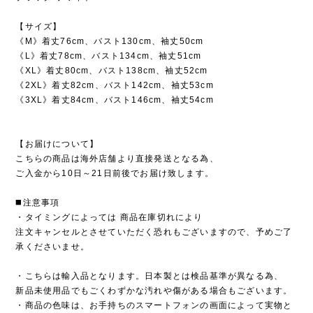
【サイズ】
《M》着丈76cm、バスト130cm、袖丈50cm
《L》着丈78cm、バスト134cm、袖丈51cm
《XL》着丈80cm、バスト138cm、袖丈52cm
《2XL》着丈82cm、バスト142cm、袖丈53cm
《3XL》着丈84cm、バスト146cm、袖丈54cm
【お届けについて】
こちらの商品は海外店舗より直接発送となる為、
ご入金から10日～21日前後でお届け致します。
◼️注意事項
・タイミングによっては 商品在庫切れにより
注文キャンセルとさせていただく恐れもございますので、予めご了
承くださいませ。
・こちらは輸入品となります。日本製とは検品基準が異なる為、
新品未使用品でもごくわずかな汚れや傷がある場合もございます。
・商品の色味は、お手持ちのスマートフォンの画面によって実物と