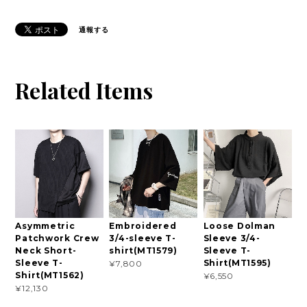
通報する
Related Items
Asymmetric
Embroidered
Loose Dolman
Patchwork Crew
3/4-sleeve T-
Sleeve 3/4-
Neck Short-
shirt(MT1579)
Sleeve T-
Sleeve T-
Shirt(MT1595)
¥7,800
Shirt(MT1562)
¥6,550
¥12,130