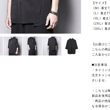
【サイズ】
《M》着丈75
《L》着丈7
《XL》着丈7
《2XL》着丈
《3XL》着丈
【お届けに
こちらの商
ご入金から1
◼️注意事項
・タイミン
注文キャン
さいませ。
・こちらは
新品未使用
・商品の色
なる場合が