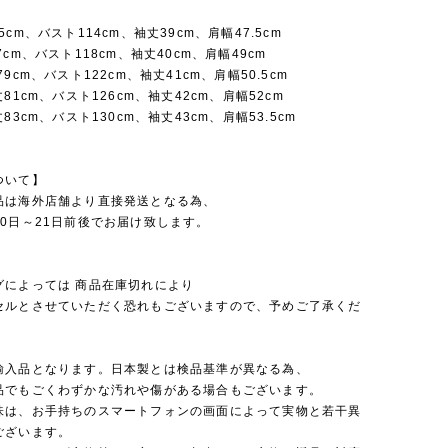
cm、バスト114cm、袖丈39cm、肩幅47.5cm
7cm、バスト118cm、袖丈40cm、肩幅49cm
9cm、バスト122cm、袖丈41cm、肩幅50.5cm
81cm、バスト126cm、袖丈42cm、肩幅52cm
83cm、バスト130cm、袖丈43cm、肩幅53.5cm
ついて】
品は海外店舗より直接発送となる為、
0日～21日前後でお届け致します。
グによっては 商品在庫切れにより
セルとさせていただく恐れもございますので、予めご了承くだ
輸入品となります。日本製とは検品基準が異なる為、
品でもごくわずかな汚れや傷がある場合もございます。
味は、お手持ちのスマートフォンの画面によって実物と若干異
ございます。