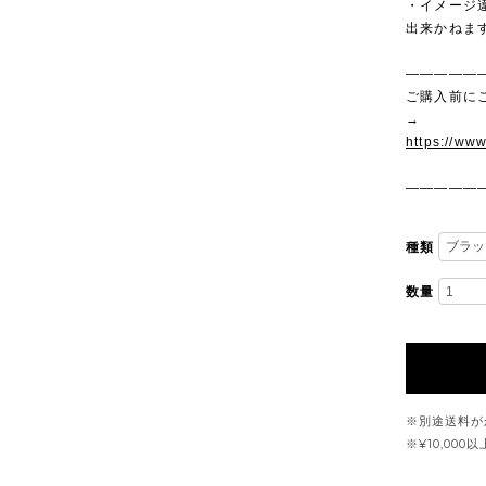
・イメージ
出来かねま
—————
ご購入前に
→
https://ww
—————
種類
数量
※別途送料が
※¥10,00