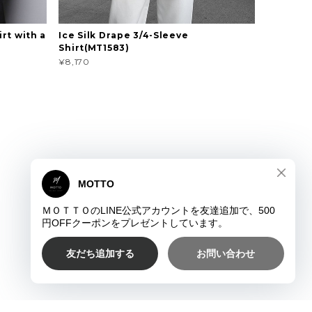
rt with a
Ice Silk Drape 3/4-Sleeve
Shirt(MT1583)
¥8,170