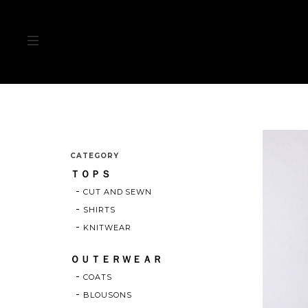
CATEGORY
ＴＯＰＳ
CUT AND SEWN
SHIRTS
KNITWEAR
ＯＵＴＥＲＷＥＡＲ
COATS
BLOUSONS