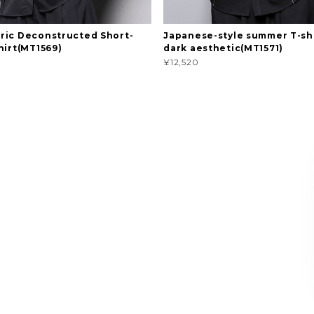
ric Deconstructed Short-
Japanese-style summer T-shi
hirt(MT1569)
dark aesthetic(MT1571)
¥12,520