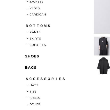
JACKETS
VESTS
CARDIGAN
ＢＯＴＴＯＭＳ
PANTS
SKIRTS
CULOTTES
SHOES
BAGS
ＡＣＣＥＳＳＯＲＩＥＳ
HATS
TIES
SOCKS
OTHER