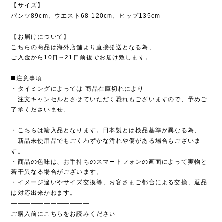
【サイズ】
パンツ89cm、ウエスト68-120cm、ヒップ135cm
【お届けについて】
こちらの商品は海外店舗より直接発送となる為、
ご入金から10日～21日前後でお届け致します。
◼️注意事項
・タイミングによっては 商品在庫切れにより
注文キャンセルとさせていただく恐れもございますので、予めご
了承くださいませ。
・こちらは輸入品となります。日本製とは検品基準が異なる為、
新品未使用品でもごくわずかな汚れや傷がある場合もございま
す。
・商品の色味は、お手持ちのスマートフォンの画面によって実物と
若干異なる場合がございます。
・イメージ違いやサイズ交換等、お客さまご都合による交換、返品
は対応出来かねます。
————————————
ご購入前にこちらをお読みください