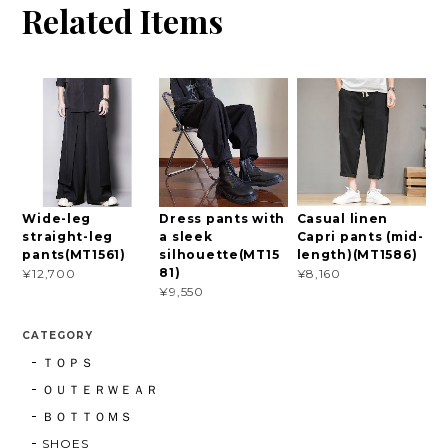
Related Items
Wide-leg
Dress pants with
Casual linen
straight-leg
a sleek
Capri pants (mid-
pants(MT1561)
silhouette(MT15
length)(MT1586)
81)
¥12,700
¥8,160
¥9,550
CATEGORY
ＴＯＰＳ
ＯＵＴＥＲＷＥＡＲ
ＢＯＴＴＯＭＳ
SHOES