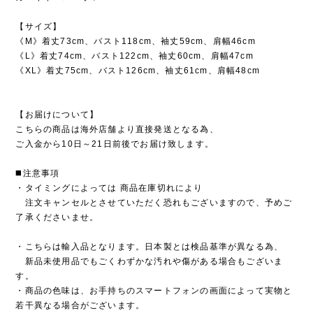
【サイズ】
《M》着丈73cm、バスト118cm、袖丈59cm、肩幅46cm
《L》着丈74cm、バスト122cm、袖丈60cm、肩幅47cm
《XL》着丈75cm、バスト126cm、袖丈61cm、肩幅48cm
【お届けについて】
こちらの商品は海外店舗より直接発送となる為、
ご入金から10日～21日前後でお届け致します。
◼️注意事項
・タイミングによっては 商品在庫切れにより
注文キャンセルとさせていただく恐れもございますので、予めご
了承くださいませ。
・こちらは輸入品となります。日本製とは検品基準が異なる為、
新品未使用品でもごくわずかな汚れや傷がある場合もございま
す。
・商品の色味は、お手持ちのスマートフォンの画面によって実物と
若干異なる場合がございます。