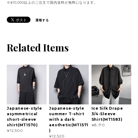
※¥10,000以上のご注文で国内送料が無料になります。
通報する
Related Items
Japanese-style
Japanese-style
Ice Silk Drape
asymmetrical
summer T-shirt
3/4-Sleeve
short-sleeve
with a dark
Shirt(MT1583)
shirt(MT1570)
aesthetic(MT1571
¥8,170
)
¥12,500
¥12,520