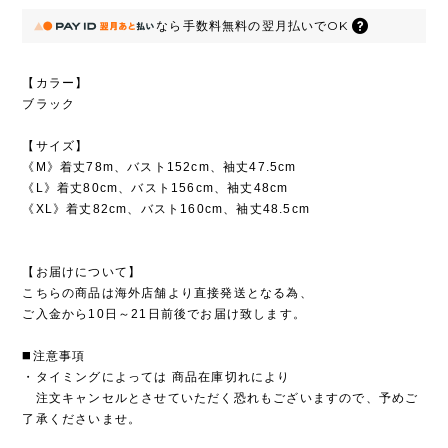
なら
手数料無料の
翌月払いでOK
【カラー】
ブラック
【サイズ】
《M》着丈78m、バスト152cm、袖丈47.5cm
《L》着丈80cm、バスト156cm、袖丈48cm
《XL》着丈82cm、バスト160cm、袖丈48.5cm
【お届けについて】
こちらの商品は海外店舗より直接発送となる為、
ご入金から10日～21日前後でお届け致します。
◼️注意事項
・タイミングによっては 商品在庫切れにより
注文キャンセルとさせていただく恐れもございますので、予めご
了承くださいませ。