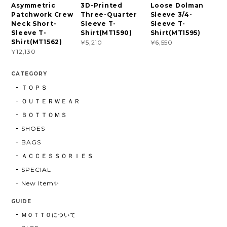
Asymmetric
3D-Printed
Loose Dolman
Patchwork Crew
Three-Quarter
Sleeve 3/4-
Neck Short-
Sleeve T-
Sleeve T-
Sleeve T-
Shirt(MT1590)
Shirt(MT1595)
Shirt(MT1562)
¥5,210
¥6,550
¥12,130
CATEGORY
ＴＯＰＳ
ＯＵＴＥＲＷＥＡＲ
ＢＯＴＴＯＭＳ
SHOES
BAGS
ＡＣＣＥＳＳＯＲＩＥＳ
SPECIAL
New Item✨
GUIDE
ＭＯＴＴＯについて