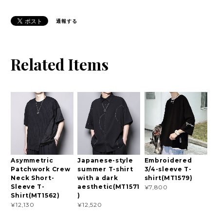
通報する
Related Items
Asymmetric
Japanese-style
Embroidered
Patchwork Crew
summer T-shirt
3/4-sleeve T-
Neck Short-
with a dark
shirt(MT1579)
Sleeve T-
aesthetic(MT1571
¥7,800
Shirt(MT1562)
)
¥12,130
¥12,520