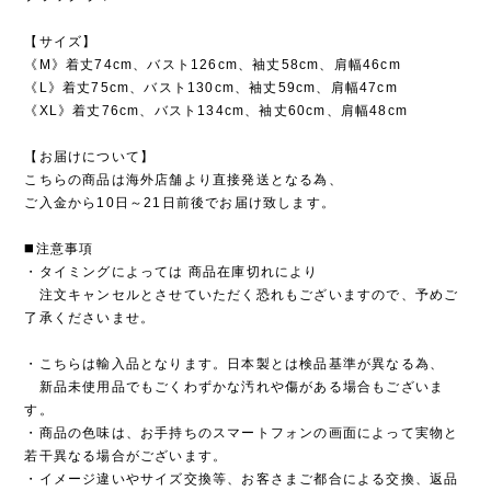
【サイズ】
《M》着丈74cm、バスト126cm、袖丈58cm、肩幅46cm
《L》着丈75cm、バスト130cm、袖丈59cm、肩幅47cm
《XL》着丈76cm、バスト134cm、袖丈60cm、肩幅48cm
【お届けについて】
こちらの商品は海外店舗より直接発送となる為、
ご入金から10日～21日前後でお届け致します。
◼️注意事項
・タイミングによっては 商品在庫切れにより
注文キャンセルとさせていただく恐れもございますので、予めご
了承くださいませ。
・こちらは輸入品となります。日本製とは検品基準が異なる為、
新品未使用品でもごくわずかな汚れや傷がある場合もございま
す。
・商品の色味は、お手持ちのスマートフォンの画面によって実物と
若干異なる場合がございます。
・イメージ違いやサイズ交換等、お客さまご都合による交換、返品