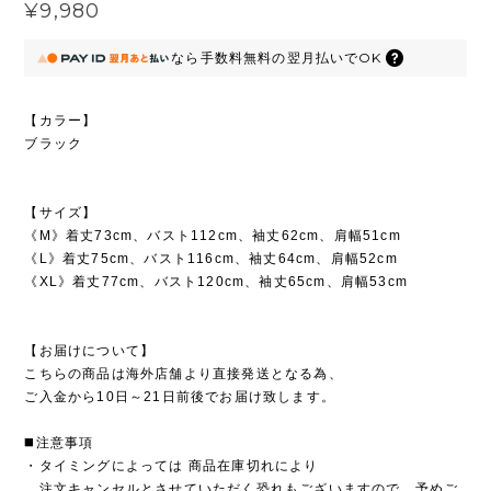
¥9,980
なら
手数料無料の
翌月払いでOK
【カラー】
ブラック
【サイズ】
《M》着丈73cm、バスト112cm、袖丈62cm、肩幅51cm
《L》着丈75cm、バスト116cm、袖丈64cm、肩幅52cm
《XL》着丈77cm、バスト120cm、袖丈65cm、肩幅53cm
【お届けについて】
こちらの商品は海外店舗より直接発送となる為、
ご入金から10日～21日前後でお届け致します。
◼️注意事項
・タイミングによっては 商品在庫切れにより
注文キャンセルとさせていただく恐れもございますので、予めご