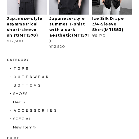
Japanese-style
Japanese-style
Ice Silk Drape
asymmetrical
summer T-shirt
3/4-Sleeve
short-sleeve
with a dark
Shirt(MT1583)
shirt(MT1570)
aesthetic(MT1571
¥8,170
)
¥12,500
¥12,520
CATEGORY
ＴＯＰＳ
ＯＵＴＥＲＷＥＡＲ
ＢＯＴＴＯＭＳ
SHOES
BAGS
ＡＣＣＥＳＳＯＲＩＥＳ
SPECIAL
New Item✨
GUIDE